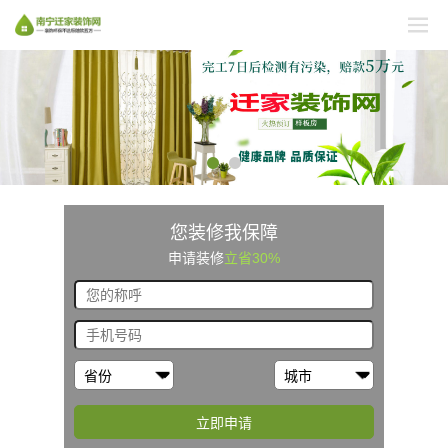
您装修我保障
申请装修
立省30%