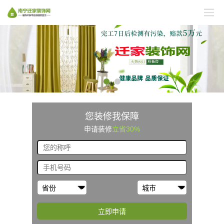
您装修我保障
申请装修
立省30%