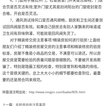
6、门窗用手推拉开门，检查居室门开关是否顺畅，门锁
合页是否灵活有效;室外门窗尤其是封闭阳台的门窗密封是否
合格，开启是否灵活。
7、通风测试排风口是否通风顺畅，厨房和卫生间还要测
试回风阀是否有效。如果自己厨房总有别人家飘来的味道或
卫生间有异味倒灌，可能就是回风阀失灵了。
对于精装修交房注意事项?精装房如何进行验房?上面给
朋友们介绍了精装修房屋交房的注意事项和精装修房的验房
标准，房屋不像是小商品的交易，不满意可以退还。所以房
屋交房是需要检验的质量问题是很细致的。不要被开发商欺
骗了，特别是隐蔽工程的检查，特别是管到和电路的排线，
这个是很关键的，总之大大小小的细节都要检查到位，最重
要的还是用合同来规范。
转载请注明出处：
http://www.nnqjzx.com/baike/805.html
上一篇：
毛胚房验房注意事项