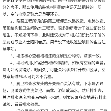
也是致使多种身心疾病的主因。由于精装修房使开放商装修
好的房子，那么使用的装修材料购房者是无法把控的。所
以，空气检测是验房是重要环节。
2、隐蔽工程所谓的隐蔽工程便是水路改造、电路改造、
吊顶结构和卫生间防水工程等。很多购房者对于这些都比较
陌生，不知如何下手，此时建议找对于相关知识比较了解的
朋友或专业人士陪同看房。简单说下验收这些项目的重要注
意事项。
3、墙漆核心查看墙墙漆的涂刷是否均匀，漆膜一致。
4、墙地砖用小锤敲击地砖和墙砖，如果有空洞的声音，
说明瓷砖没铺好，时间久了可能会出现瓷砖开裂和脱落。空
鼓率超过5%即可判为不合格。
5、厨卫检查水龙头的开关是否灵活有效，下水是否通
畅，测试方式往洗菜池、面盆、浴缸放满水，然后排出去，
关注排水速度;检查马桶的下水时，则要反复多次地进行排水
试验，看看排水效果。